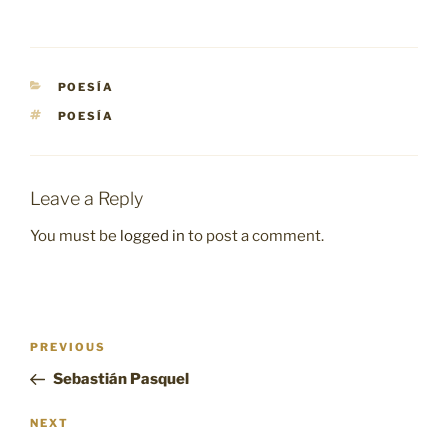
CATEGORIES
POESÍA
TAGS
POESÍA
Leave a Reply
You must be
logged in
to post a comment.
Post
Previous
PREVIOUS
navigation
Post
Sebastián Pasquel
Next
NEXT