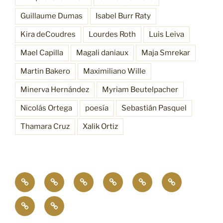
Guillaume Dumas
Isabel Burr Raty
Kira deCoudres
Lourdes Roth
Luis Leiva
Mael Capilla
Magali daniaux
Maja Smrekar
Martin Bakero
Maximiliano Wille
Minerva Hernández
Myriam Beutelpacher
Nicolás Ortega
poesía
Sebastián Pasquel
Thamara Cruz
Xalik Ortiz
Empatía
¿Quiénes
Antecedentes
Procesos
Funciones
Resonancia
4.0
somos?
Bioscénica
Contacto