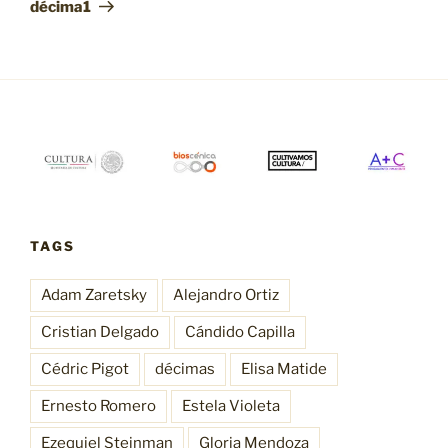
Post
décima1
TAGS
Adam Zaretsky
Alejandro Ortiz
Cristian Delgado
Cándido Capilla
Cédric Pigot
décimas
Elisa Matide
Ernesto Romero
Estela Violeta
Ezequiel Steinman
Gloria Mendoza