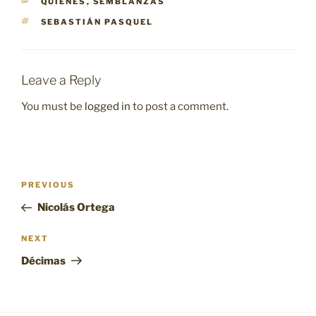
CATEGORIES
QUIÉNES
,
SEMBLANZAS
TAGS
SEBASTIÁN PASQUEL
Leave a Reply
You must be
logged in
to post a comment.
Post
Previous
PREVIOUS
navigation
Post
Nicolás Ortega
Next
NEXT
Post
Décimas