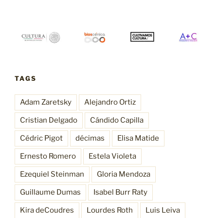
TAGS
Adam Zaretsky
Alejandro Ortiz
Cristian Delgado
Cándido Capilla
Cédric Pigot
décimas
Elisa Matide
Ernesto Romero
Estela Violeta
Ezequiel Steinman
Gloria Mendoza
Guillaume Dumas
Isabel Burr Raty
Kira deCoudres
Lourdes Roth
Luis Leiva